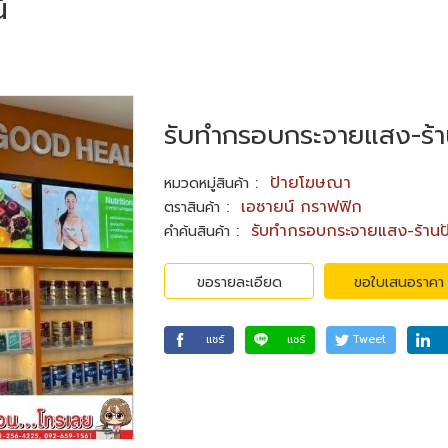
์
รับทำกรอบกระจายแสง-ร้า
:
ป้ายโฆษณา
หมวดหมู่สินค้า
:
เอซายน์ กราฟฟิก
ตราสินค้า
:
รับทำกรอบกระจายแสง-ร้านป้
คำค้นสินค้า
ขอรายละเอียด
ขอใบเสนอราคา
แชร์
แชร์
Tweet