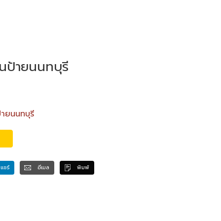
นป้ายนนทบุรี
ายนนทบุรี
แชร์
อีเมล
พิมพ์