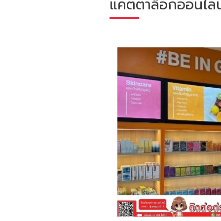
แคตตาล็อกออนไลน