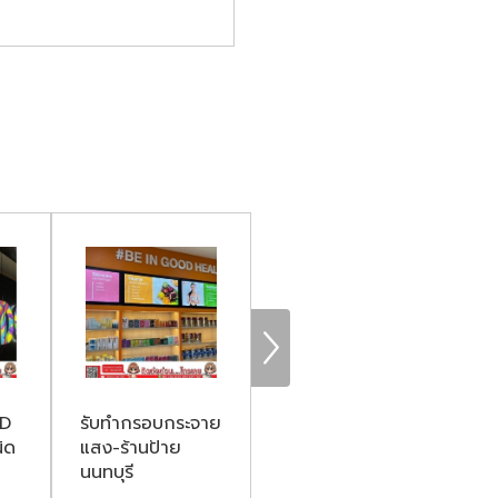
ED
รับทำกรอบกระจาย
ทำสติ๊กเกอร์
รั
ิด
แสง-ร้านป้าย
ฉลากสินค้า
ตู
นนทบุรี
ออกแบบฟรี
ถู
นนทบุรี